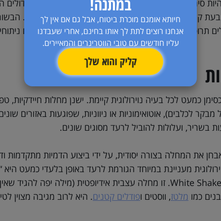
במתנה!
היות סימן לחולשת שרירים, במיוחד אצל כלבים מבוגרים וגדולים ה
בעת קימה לאחר רביצה ממושכת או לאחר פעילות גופנית. הבשו
חיותא אומנם מוכרת ביטוח, אבל גם אם אין לך
ים תרופתיים, תוספים שונים,
פיזיותרפיה
ובמקרי הצורך, גם ניתוחי
אנחנו רוצים לתת לך אותו בחינם, אחרי שעבדנו
עליו חודשים עם טובי הווטרינרים והמאיירים.
קליק והוא שלך
ת
סימן כמעט לכל בעיה נוירולוגית קיימת. ישנן מחלות חיידקיות, טפי
מבקר לכלבים), אוטואימוניות או ניווניות, שפוגעות באזורים שו
 בשריר, ועלולות להוביל לרעד מסוגים שונים.
חן את המחלה בצורה יסודית, על ידי ביצוע הדמיות מתקדמות ודי
רולוגית מעניינת במיוחד הגורמת לרעד באופן בלעדי כמעט היא 
באנגלית White Shaker Syndrome. זו מחלה עצבית אידיופטית (מילה יפ
בנים כמו
מלטז
, ווסטים ו
פודלים קטנים
. היא לרוב מגיבה מצוין לטי