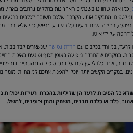
ים לגרום לרעידות בכלבים מסוימים קשורים לימי סערה מרובי רעמ
, כמו אלה שחווינו בשנתיים האחרונות בחלקים נרחבים בארץ. מ
מלטפים ומחבקים אותו. הקרבה שלכם חשובה לכלבים ברגעים הלל
רצועה, במידה ואתם יודעים על האירוע מראש, כדי שלא יברח מרו
דריסה על ידי אוטו.
 לרעד, במיוחד בכלבים עם
חרד
ת
נטישה
שנשארים לבד בבית, או
רית. במקרים שהחרדה מופיעה באופן תכוף ופוגעת באיכות החיים
ינרית, שם יוכלו לייעץ לכם על דרכי טיפול התנהגותיים ותרופתיי
נים. במקרים הקשים יותר, יוכלו להפנות אתכם למומחיות ומומחים
שלא כל הסיבות לרעד הן שליליות בהכרח. רעידות יכולות
וב, כלב או כלבה חברים, משחק ומתן צ׳ופרים, למשל.