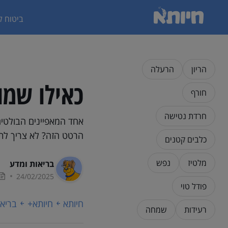
ביטוח ל
הריון
הרעלה
כאילו שמו
חורף
חרדת נטישה
אחד המאפיינים הבולטים
הרטט הזה? לא צריך לת
כלבים קטנים
מלטיז
נפש
בריאות ומדע
24/02/2025
פודל טוי
חיותא
חיותא+
בריאו
רעידות
שמחה