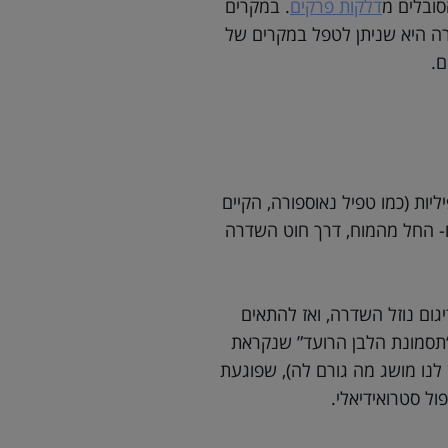
סובלים מ
דלקות פרקים
. במקרים
רה היא שניתן לטפל במקרים של
ם.
ליות (כמו טפיל נאוספורה, הקיים
נים- החל מהמוח, דרך חוט השדרה
גום נוזל השדרה, ואז להתאים
“תסמונת הלבן הרועד” שנקראת
ה להגיד שאין לנו מושג מה גורם לה), שפוגעת
פול סטרואידיאלי.