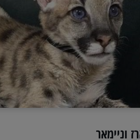
ז וניימאר