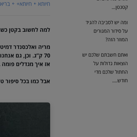
חיותא
חיותא+
בריאו
קטנטן…
ומה יש לסביבה להגיד
למה לחשוב בקטן כשא
על סידור המגורים
המוזר הזה?
מריה ואלכסנדר דמיטר
ואתם חשבתם שלכם יש
70 ק”ג. וכן, גם אנחנו עדיין המומים.
הוצאות גדולות על
אז איך מגדלים פומה 
החתול שלכם מדי
חודש….
אבל כמו בכל סיפור ט