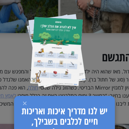
התגשם
ל. מאז שהוא היה ילד, הוא רצה לאמץ חתול גדול והמפגש עם מס
 (סוג של חתול בר). קשה לי להסביר, אבל תמיד האמנו שלגדל פ
 כשהזוג גילה שמסי
חולה
, הוא פנה להנ
מים התלבטנו האם זה בכלל מוסרי
לאמץ חי
ליבנו והיה לנו ברור שהוא יהפוך חלק מהמשפחה שלנו”, המשיכה
יש לנו מדריך איכות ואריכות
חיים לכלבים בשבילך,