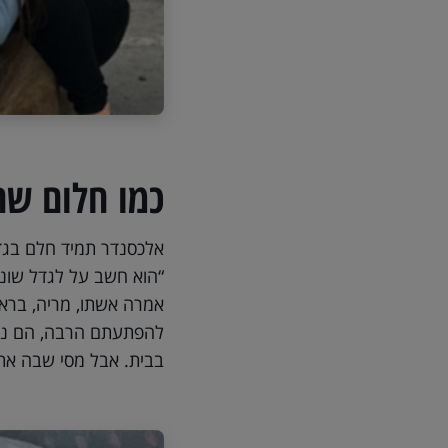
כמו חלום ש
אלכסנדר תמיד חלם בגדו
“הוא חשב על לגדל שונר
אמרה אשתו, מריה, בראיון למגזין Mirror הבריטי.
להפתעתם הרבה, הם נענו בחיוב: “במשך 3 י
בבית. אבל מסי שבה את 