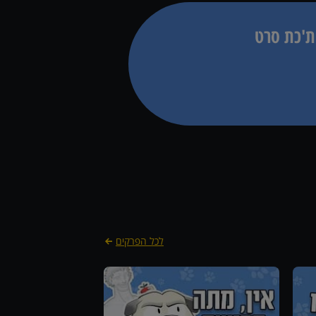
ת'כת סרט
לכל הפרקים