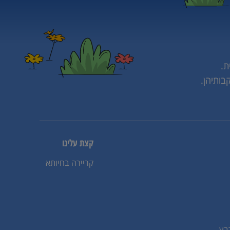
ת.
בותיהן.
קצת עלינו
קריירה בחיותא
בע