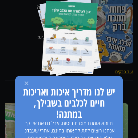
מה הסיכוי לזכות בלוטו?
פרק
7
דלקת מפרקים בכלבים:
ממה להיזהר
פרק
9
עוד פרקים
יש לנו מדריך איכות ואריכות
סדרות נוספות מבית
חיים לכלבים בשבילך,
במתנה!
חיותא אומנם מוכרת ביטוח, אבל גם אם אין לך
אנחנו רוצים לתת לך אותו בחינם, אחרי שעבדנו
עליו חודשים עם טובי הווטרינרים והמאיירים.