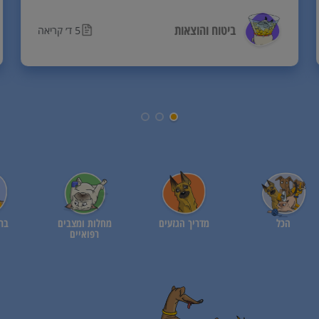
ביטוח והוצאות
5 ד׳ קריאה
הכל
מדריך הגזעים
מחלות ומצבים
ברי
רפואיים