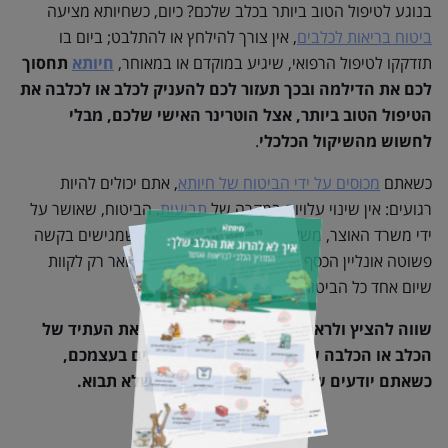
בנוגע לטיפול הטוב ביותר בכלב שלכם? כיום, כשחיותא מציעה
ביטוח בריאות לכלבים
, אין צורך להילחץ או להתלבט; ביום בו
תזדקקו לטיפול הרפואי, שיגיע במוקדם או במאוחר,
חיותא
תחסוך
לכם את הדילמה ובכך תעזור לכם להעניק לכלב או לכלבה את
הטיפול הטוב ביותר, אצל הוטרינר האישי שלכם, מבלי
לחשוש מהשיקול הכלכלי
.
כשאתם
מכוסים על ידי הביטוח של חיותא
, אתם יכולים להיות
רגועים: אין שינוי עלויות במקרה של
תביעות
. הביטוח, שאושר על
ידי משרד האוצר, משלם. וזה קורה מהר – אחרי שמגישים בקשה
פשוטה אונליין הכסף חוזר ישר אליכם לחשבון. נשאר רק לקוות
שיום אחד כל הביטוחים יעבדו כמו חיותא.
שווה להציץ ולראות איך אתם יכולים לשפר את העתיד של
הכלב או הכלבה שלכם ולהישאר יותר רגועים בעצמכם,
כשאתם יודעים שחיותא דואגים לכל צרה שלא תבוא.