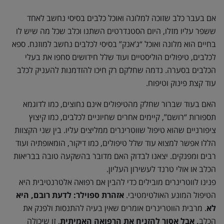
אם בעבר כלב שזוכה למלונה ואוכל כלבים בסיסי נחשב לאחד
ששפר עליו מזלו, היום הסטנדרטים השתנו וכלב שכל מה שיש לו
בחיים הוא מלונה ואוכל “ג’אנק” בסיסי לכלבים נחשב למוזנח. ספא
לכלבים, טיפולים הוליסטיים ועוד שלל חידושים סחפו את בעלי
הכלבים בסערה. נדמה שחלקם רק חיכו להזדמנות להעניק לכלב
עוד קצת פינוק וטיפוח.
האם בעוד שברור שחלק מהטיפולים אינם נחוצים, כמו לדוגמא
תספורות “רושם”, קיימים אחרים שחיוניים לכלבים, כמו קיצוץ
ציפורניים שהוא טיפול שווטרינרים ממליצים עליו. בין שני הקצוות
הללו אפשר למצוא עוד שלל טיפולים, כמו דיקור, הומאופתיה ועוד
רבים ומפנקים. יצאנו לבדוק האם מדובר בהשקעה טובה בבריאות
הכלב או אולי טרנד לעשירון העליון.
פנינו לווטרינרים מובילים כדי להבין אם רפואה אלטרנטיבית היא
הטיפול המונע האולטימטיבי.
אזהרת ספוילר: לדעת רובם, היא
לא
. מרבית הווטרינרים אומרים שאין בעיה להתנסות ולפנק את
הכלב
, אבל אסור להזניח את הרפואה האמיתית
, זו שיכולה