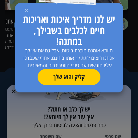
יש לנו מדריך איכות ואריכות
זול vs יקר
אתגרים
חיים לכלבים בשבילך,
בהרבה בעיות בריאות של כלבים וחתולים
נועם פי
אפשר לטפל בזול- או אפשר לטפל טוב. אלה
אחד בכל
במתנה!
הסיפורים שלהן.
ועד להתח
דבר כזה.
חיותא אומנם מוכרת ביטוח, אבל גם אם אין לך
אנחנו רוצים לתת לך אותו בחינם, אחרי שעבדנו
עליו חודשים עם טובי הווטרינרים והמאיירים.
קליק והוא שלך
יש לך כלב או חתול?
איך עוד אין לך חיותא?!
כמה פרטים והצעה לביטוח בדרך אליך
שם פרטי
שם משפחה