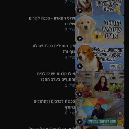
פרק
2
וירוס הפארוו - סכנה לגורים
שלכם
פרק
3
איך מטפלים בכלב שבלע
גוף זר?
פרק
4
אילו סכנות יש לכלבים
וחתולים בערב החג?
פרק
5
סכנות לכלבים ולחתולים
בחורף
פרק
6
למה הכלב שלי אוכל דשא?