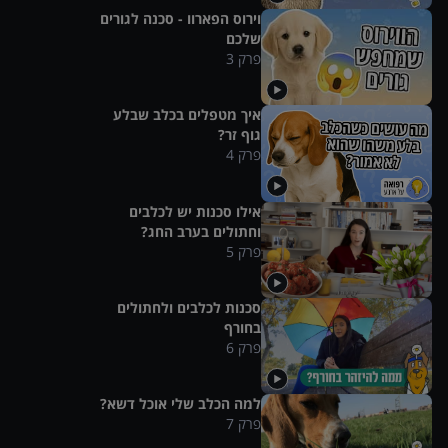
וירוס הפארוו - סכנה לגורים
שלכם
פרק
3
איך מטפלים בכלב שבלע
גוף זר?
פרק
4
אילו סכנות יש לכלבים
וחתולים בערב החג?
פרק
5
סכנות לכלבים ולחתולים
בחורף
פרק
6
למה הכלב שלי אוכל דשא?
פרק
7