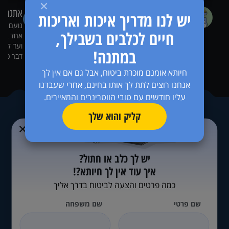
זול vs יקר
אתגרים
יש לנו מדריך איכות ואריכות
בהרבה בעיות בריאות של כלבים וחתולים
נועם פי
חיים לכלבים בשבילך,
אפשר לטפל בזול- או אפשר לטפל טוב. אלה
אחד בכל
הסיפורים שלהן.
ועד להתח
במתנה!
דבר כזה.
חיותא אומנם מוכרת ביטוח, אבל גם אם אין לך
אנחנו רוצים לתת לך אותו בחינם, אחרי שעבדנו
עליו חודשים עם טובי הווטרינרים והמאיירים.
קליק והוא שלך
יש לך כלב או חתול?
איך עוד אין לך חיותא?!
כמה פרטים והצעה לביטוח בדרך אליך
שם פרטי
שם משפחה