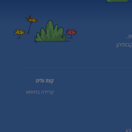
ת.
בותיהן.
קצת עלינו
קריירה בחיותא
בע