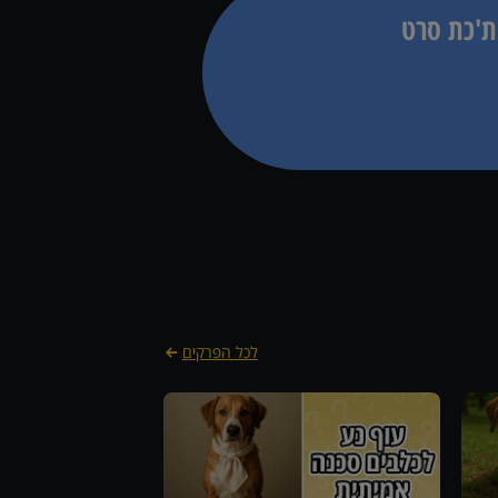
ת'כת סרט
לכל הפרקים