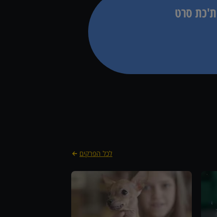
ת'כת סרט
לכל הפרקים