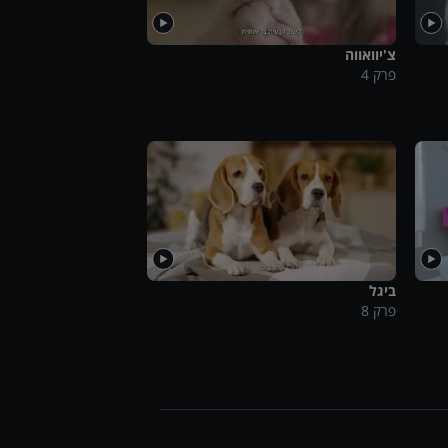
צ'יוואווה
פרק
4
ביגל
פרק
8