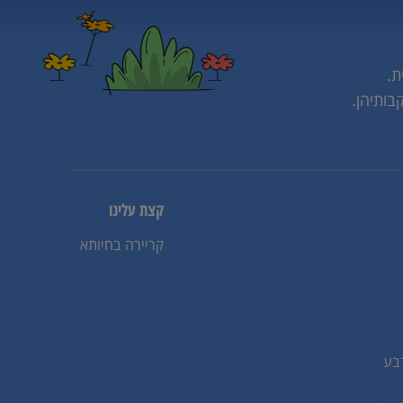
ת.
בותיהן.
קצת עלינו
קריירה בחיותא
בע