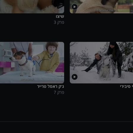
שיצו
פרק
3
סיבירי
ג׳ק ראסל טרייר
פרק
7