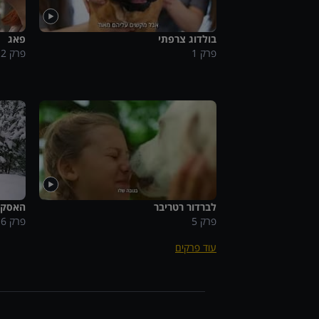
בולדוג צרפתי
פאג
פרק
1
פרק
2
לברדור רטריבר
האסקי 
פרק
5
פרק
6
עוד פרקים