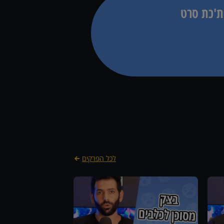
ת'כת סרט
לכל הפרקים