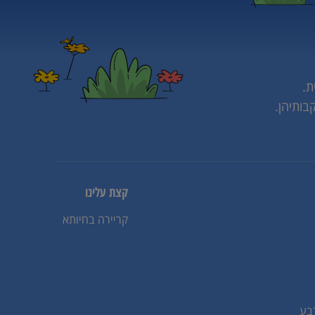
ת.
בותיהן.
קצת עלינו
קריירה בחיותא
בע