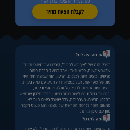
60 שניות וההצעה בדרך אליך
לקבלת הצעת מחיר
אז מה היה לנו?
בפרק הזה של "איך לא להרוג", קיבלנו עוד מיתוס תזונתי
שנשמע קשוח, טבעי וזאבי- אבל בפועל הרבה פחות
מרשים: ביצים חיות לכלבים. הרעיון הוא שביצה חיה היא
סוג של סופר-פוד, אבל במציאות זה מגיע עם כמה בעיות.
ביצים חיות עלולות להכיל סלמונלה וקמפילובקטר,
ובכמויות גדולות גם ליצור חוסר בביוטין בגלל חלבון שנמצא
בחלבון הביצה. מעבר לזה, כלב שאוכל ביצים חיות לא
פתאום הופך לגרסה הפראית של עצמו- הוא פשוט מקבל
מזון עם סיכון מיותר.
ומה למדנו?
זה שמשהו נשמע טבעי, קדום או "כמו בטבע", לא אומר