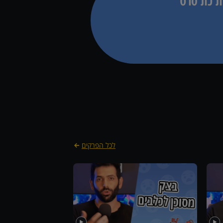
ת'כת סרט
לכל הפרקים