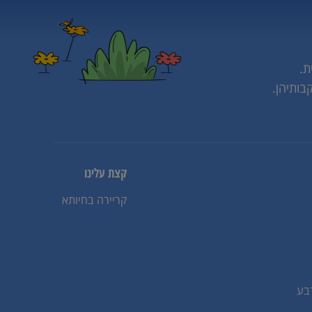
ת.
בותיהן.
קצת עלינו
קריירה בחיותא
בע