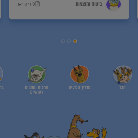
ביטוח והוצאות
9 ד׳ קריאה
הכל
מדריך הגזעים
מחלות ומצבים
ברי
רפואיים