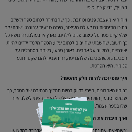
מצויץ”, בדיוק כמו פופי.
זיוה היא מעצבת פנים וכותבת , כך שהבחירה לכתוב ספר ולשלב
בתוכו התיחסות גם לעולם העיצוב, היתה טבעית עבורה: “שמתי לב
שלא קיים ספר על עיצוב פנים לילדים, בארץ או בעולם. זה נושא כל
כך חשוב, שחשבתי שחייבים לכתוב עליו; הספר מלמד ילדים להיות
יצירתיים, לחשוב על אחרים, באופן טבעי, כשהם מסתכלים על
הסביבה. וכשהסביבה שלהם יפה, זה מעניק להם שקט ורוגע
פנימי”, היא מפרטת.
איך פופי זכה להיות חלק מהספר?
“
בימיו האחרונים, הייתי בדיוק בסיום תהליך הכתיבה של הספר, כך
שבאופן טבעי, הוא היה בתודעה שלי כל הזמן. רציתי לשלב איור
שלו בספר עצמו”.
ואיך חיברת את המילים לאיורים מדויקים?
“כשמצאתי את נתנאל כהן, המאייר של הספר (ואדריכל במקצועו,