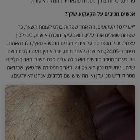
פרחים, וכל זה בתוך מסגרת פולארויד ממנה הוא פורץ.
אנשים מגיבים על הקעקוע שלך?
“יש לי 10 קעקועים, וזה אחד שפחות בולט לעומת השאר, כך
שפחות שואלים אותי עליו. הוא בעיקר מזכרת אישית, ביני לבין
עצמי”. יובל מספר גם על צירוף מקרים מרגש – טאץ’, כלבו האהוב,
נפטר ב-24.05;.חצי שנה לאחר מותו, יובל אימץ רועה בלגית בשם
בל. כעבור מספר חודשים הוא גילה עליה פרט חשוב: תאריך הלידה
שלה…ניחשתם נכון הוא 24.05, תאריך הפטירה של טאץ’ שכנראה
מסר לו ד”ש מגן עדן (או מה שיש שם לכלבים, אנחנו לא יודעים).