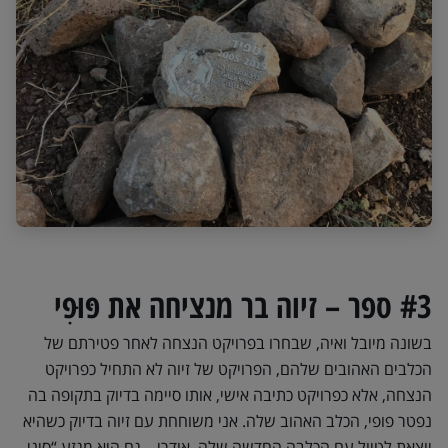
#3 ספר – זיוה בר מנציחה את פּוּפִי
בשונה מיובל ואיה, שבחרו בפרויקט הנצחה לאחר פטירתם של
הכלבים האהובים שלהם, הפרויקט של זיוה לא התחיל כפרויקט
הנצחה, אלא כפרויקט כתיבה אישי, אותו סיימה בדיוק בתקופה בה
נפטר פופי, הכלב האהוב שלה. אני משוחחת עם זיוה בדיוק כשהיא
יוצאת לטיול עם הכלבה החדשה שלה, אודרי – גם היא מגזע “סיני