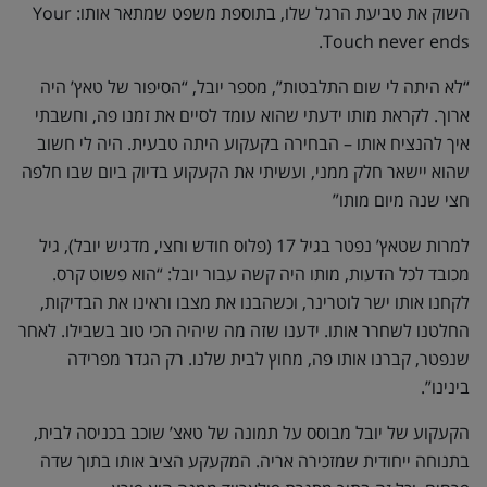
השוק את טביעת הרגל שלו, בתוספת משפט שמתאר אותו: Your
Touch never ends.
“לא היתה לי שום התלבטות”, מספר יובל, “הסיפור של טאץ’ היה
ארוך. לקראת מותו ידעתי שהוא עומד לסיים את זמנו פה, וחשבתי
איך להנציח אותו – הבחירה בקעקוע היתה טבעית. היה לי חשוב
שהוא יישאר חלק ממני, ועשיתי את הקעקוע בדיוק ביום שבו חלפה
חצי שנה מיום מותו”
למרות שטאץ’ נפטר בגיל 17 (פלוס חודש וחצי, מדגיש יובל), גיל
מכובד לכל הדעות, מותו היה קשה עבור יובל: “הוא פשוט קרס.
לקחנו אותו ישר לוטרינר, וכשהבנו את מצבו וראינו את הבדיקות,
החלטנו לשחרר אותו. ידענו שזה מה שיהיה הכי טוב בשבילו. לאחר
שנפטר, קברנו אותו פה, מחוץ לבית שלנו. רק הגדר מפרידה
בינינו”.
הקעקוע של יובל מבוסס על תמונה של טאצ’ שוכב בכניסה לבית,
בתנוחה ייחודית שמזכירה אריה. המקעקע הציב אותו בתוך שדה