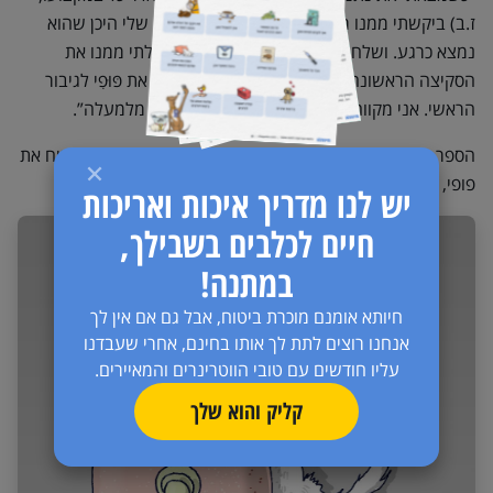
ז.ב) ביקשתי ממנו רק דבר אחד: צייר לי את פּוּפִי שלי היכן שהוא
נמצא כרגע. ושלחתי לו כמה תמונות. כאשר קיבלתי ממנו את
הסקיצה הראשונה, בכיתי מהתרגשות. הוא הפך את פּוּפִי לגיבור
הראשי. אני מקווה שהוא שמח על כך ושומר עלי מלמעלה”.
הספר שהוציאה זיוה, “החדר שלי” עדיין נמכר, ומאפשר להנציח את
פופי, בעותקים הרבים שמכרה (ועדיין נמכרים).
יש לנו מדריך איכות ואריכות
חיים לכלבים בשבילך,
במתנה!
חיותא אומנם מוכרת ביטוח, אבל גם אם אין לך
אנחנו רוצים לתת לך אותו בחינם, אחרי שעבדנו
עליו חודשים עם טובי הווטרינרים והמאיירים.
קליק והוא שלך