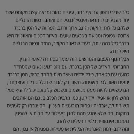
כלב שרירי וחסון עם אף רחב, עיניים כהות ומראה קצת מקומט אשר
יחד מעניקים לו מראה אינטיליגנטי, חם ואוהב. כפות הרגליים
שלהם גדולות וחזקות והזנב ארוך ורחב. הפרווה של הסן ברנרד
ארוכה וצפופה ומגיעה בצבעים שונים- באזור הפנים והאוזניים היא
בדרך כלל כהה יותר, בעוד שבאזור הקולר, החזה וכפות הרגליים
היא לבנה.
אבל הגוף העצום והמרשים הזה עומד בסתירה לאופי העדין,
החברותי והאדיב של הסן ברנרד. עם מזג רגוע ונעים שמסתדר
כמעט עם כל אחד, כולל ילדים ושאר חיות מחמד בבית, הסן ברנרד
יתאים מאוד לכל משפחה. חשוב רק לזכור שבגלל גודלם ועוצמתם,
הם עשויים להיות מעט מגושמים וכשכוש קל בזנב יכול להעיף ספל
מהשולחן או אפילו ילד קטן. כמו מרבית הכלבים, גם הם אוהבים
תשומת לב, אבל יהיו פחות תובעניים בעניין. הם ינבחו רק לעיתים
רחוקות, מה שלא ימנע מהם להגן ביעילות על הבית או להפגין
נאמנות אינסופית כלפי הבעלים שלהם.
ומה לגבי רמת האנרגיה הכללית או פעילות גופנית? אז נכון, הם