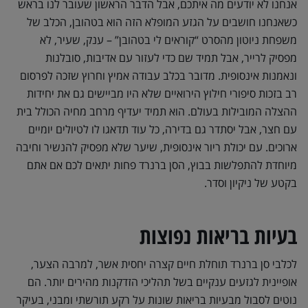
אנחנו לא יודעים מה איתכם, אבל הדבר הראשון שעובר לנו בראש
כשאנחנו חושבים על הגזע המופלא הזה הוא בטהובן, הכלב של
משפחת ניוטון מהסרט “קוראים לי בטהובן” – ענק, שעיר, לא
מפסיק לרייר, אבל תמיד שם כדי לעזור עם אדיבות, סובלנות
ונאמנות אינסופית. מדובר בכלב עבודה אמיץ וחרוץ שזכה לפרסום
רב בזכות סיפורי חילוץ הירואיים שלא היו מביישים גם את יחידות
ההצלה המובילות בעולם. הוא תמיד יעדיף מרחב מחיה הכולל בית
עם חצר, אבל יסתדר גם בדירה, כל עוד תדאגו לו לטיולים יומיים
ארוכים. עם יכולת ריור אינסופית, שיער שלא מפסיק להנשיר וחיבה
מיוחדת להתפלשות בבוץ, הסן ברנרד פחות יתאים לכם אם אתם
בקטע של ניקיון וסדר.
בעיות בריאות נפוצות
לכלבי סן ברנרד תוחלת חיים קצרה יחסית אשר, למרבה הצער,
אופיינית לגזעים ענקיים בשל תהליכי הזדקנות מהירים יותר. הם
נוטים לסבול מבעיות בריאות שונות על רקע תורשתי ומבני, בעיקר