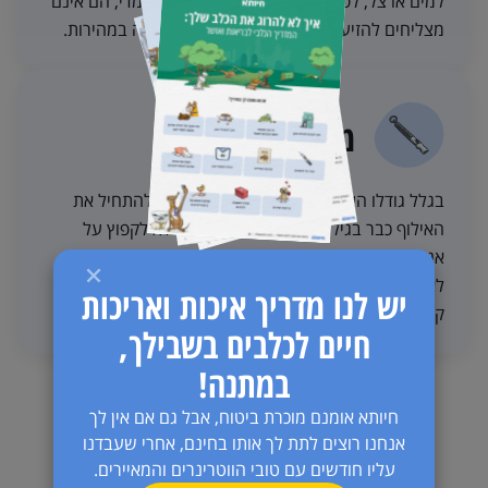
למים או צל, לפעמים החום פשוט קשה להם מדי, הם אינם
מצליחים להזיע וטמפרטורת הגוף שלהם עולה במהירות.
מילה של מאלף
בגלל גודלו העצום של סן ברנרד בוגר, רצוי להתחיל את
האילוף כבר בגיל מאוד צעיר וללמד אותו לא לקפוץ על
אנשים כבר כשהוא גור. מדובר בכלב נבון מאוד ולכן, קל
לאילוף. חשוב לתת דגש על כל נושא משיכת הרצועה שכן
יש לנו מדריך איכות ואריכות
קשה מאוד לשנות הרגל זה בגיל בוגר יותר.
חיים לכלבים בשבילך,
במתנה!
חיותא אומנם מוכרת ביטוח, אבל גם אם אין לך
אנחנו רוצים לתת לך אותו בחינם, אחרי שעבדנו
עליו חודשים עם טובי הווטרינרים והמאיירים.