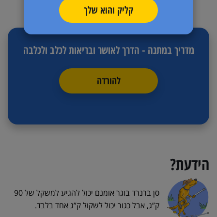
קליק והוא שלך
מדריך במתנה - הדרך לאושר ובריאות לכלב ולכלבה
להורדה
הידעת?
סן ברנרד בוגר אומנם יכול להגיע למשקל של 90
ק”ג, אבל כגור יכול לשקול ק”ג אחד בלבד.