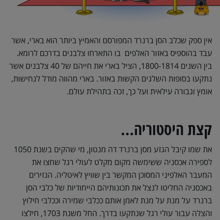
אין ספק שכלב הסן ברנרד המפורסם והאמיץ ביותר הוא בארי, אשר
עבד בהוספיס באזור האלפים בו התארחו צלבנים בדרכם לרומא.
בין השנים 1800-1814, הציל בארי את חייהם של 40 צלבנים אשר
נתקעו בסופות השלגים הקשות באזור. בארי מהווה מודל לנחישות,
אומץ וגבורה עילאית ועל כך, זכה בתהילת עולם.
קצת היסטוריה...
את שמו קיבל הגזע מסן ברנרד דה מנטון, מי שהקים בשנת 1050
לספירה אכסניה ששימשה מקום מקלט לעולי רגל שחצו את
המעבר האלפיני המסוכן המקשר בין שוויץ לאיטליה. הנזירים
באכסניה החליטו לנצל את תכונותיהם הייחודיות של כלבי הסן
ברנרד על מנת על מנת לאמן אותם ככלבי שמירה וככלבי חילוץ
והצלה עבור עולי רגל שנתקעו בדרך. החל משנת 1703, חילצו