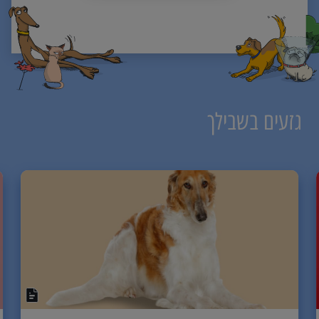
גזעים בשבילך