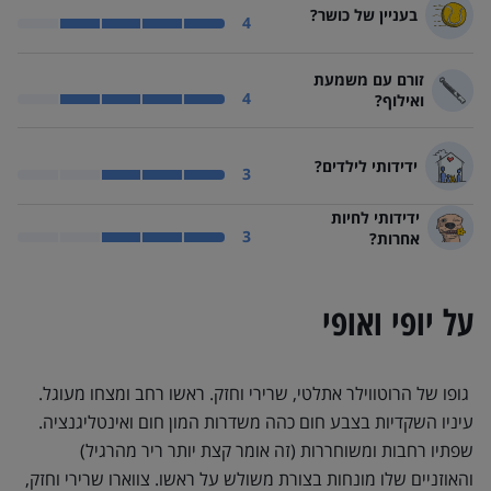
בעניין של כושר?
רוטווילר בעניין של כושר? ספורטיבי
4
זורם עם משמעת
רוטווילר זורם עם משמעת ואילוף? משתף פעולה
4
ואילוף?
ידידותי לילדים?
רוטווילר ידידותי לילדים? ידידותי
3
ידידותי לחיות
רוטווילר ידידותי לחיות אחרות? תלוי סיטואציה
3
אחרות?
על יופי ואופי
גופו של הרוטווילר אתלטי, שרירי וחזק. ראשו רחב ומצחו מעוגל.
עיניו השקדיות בצבע חום כהה משדרות המון חום ואינטליגנציה.
שפתיו רחבות ומשוחררות (זה אומר קצת יותר ריר מהרגיל)
והאוזניים שלו מונחות בצורת משולש על ראשו. צווארו שרירי וחזק,