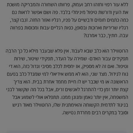
ללא עור רפוי וחזהו רחב ועמוק. פרוותו השחורה והמבריקה מושכת
את העין ודורשת טיפול מינימלי בלבד. פה ושם אפשר לראות גם
כמה כתמים חומים ודבשיים על פניו, רגליו ואזור החזה. זנבו קצר,
רגליו שריריות וארוכות ובסופן, כפות רגליים עבות ומכוסות בפרווה
עבה. חתיך, כבר אמרנו?
הרוטווילר הוא כלב שבא לעבוד. אין פלא שבעבר מילא כל כך הרבה
תפקידים עבור האדם- שמירה על העדר, תפקידי שיטור, שירות
וטיפול. ואם זה לא מספיק, אז יחסית לכלב מסיבי וגדול כזה, הוא די
נוח לגידול. מצד שני, הוא לא ממש אידיאלי למי שמגדל כלב בפעם
הראשונה או מי שכבר יש לו חיית מחמד אחרת בבית. הוא צריך
קצת יותר זמן כדי להתרגל לאנשים זרים, אבל בכל מה שקשור לבני
המשפחה, אין יותר נאמן ומגונן ממנו. תתפלאו אולי לשמוע אבל
בניגוד לתדמית הקשוחה והאימתנית שלו, הרוטווילר מאוד רגיש
וסובל במקרים רבים מחרדת נטישה.