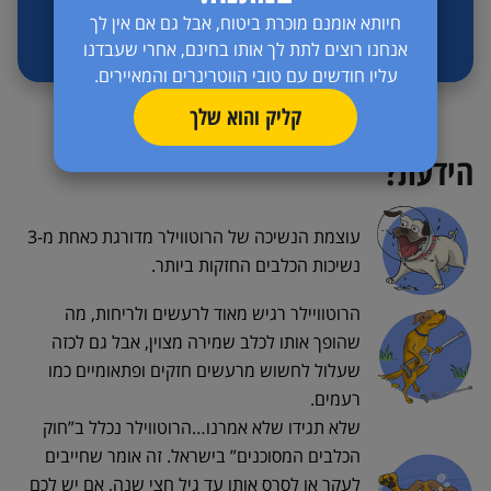
חיותא אומנם מוכרת ביטוח, אבל גם אם אין לך
אנחנו רוצים לתת לך אותו בחינם, אחרי שעבדנו
עליו חודשים עם טובי הווטרינרים והמאיירים.
קליק והוא שלך
הידעת?
עוצמת הנשיכה של הרוטווילר מדורגת כאחת מ-3
נשיכות הכלבים החזקות ביותר.
הרוטוויילר רגיש מאוד לרעשים ולריחות, מה
שהופך אותו לכלב שמירה מצוין, אבל גם לכזה
שעלול לחשוש מרעשים חזקים ופתאומיים כמו
רעמים.
שלא תגידו שלא אמרנו…הרוטווילר נכלל ב”חוק
הכלבים המסוכנים” בישראל. זה אומר שחייבים
לעקר או לסרס אותו עד גיל חצי שנה, אם יש לכם