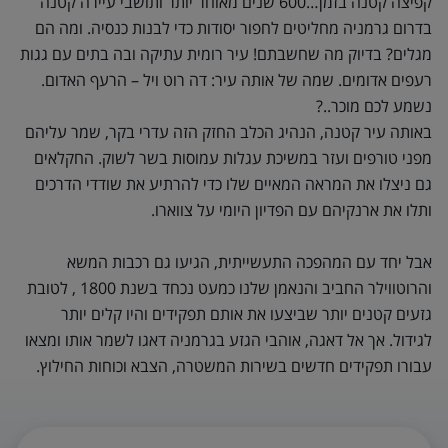
קפיצה קטנה בזמן…600 שנים מאוחר יותר ותושבי עיירה קטנה
בדרום גרמניה מחליטים לחפור יסודות כדי לבנות כנסיה. ומה הם
מגלים? בדיוק מה שחשבתם! עיר רומית עתיקה ובה בתים עם גגות
רעפים אדומים. שמה של אותה עיר: דה רוט ויל – הרעף האדום.
נשמע לכם מוכר..?
באותה עיר קטנה, הנהיג הכלב החזק הזה עדרי בקר, שמר עליהם
מפני טורפים ועזר במשיכת עגלות עמוסות בשר לשוק. החקלאים
גם ניצלו את המראה המאיים שלו כדי להרתיע את שודדי הדרכים
ותלו את ארנקיהם עם הפדיון היומי על צווארו.
אבל יחד עם המהפכה התעשייתית, הגיעו גם רכבות המשא
והרוטווילר החביב והנאמן שלנו כמעט נכחד בשנת 1800 , לטובת
גזעים קטנים יותר שביצעו את אותם תפקידים והיו קלים יותר
לגידול. אך אל דאגה, אוהבי הגזע בגרמניה דאגו לשמר אותו ומצאו
עבורו תפקידים חדשים בשירות המשטרה, הצבא וכוחות החילוץ.