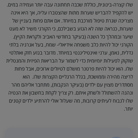
שלו קצרה-בינונית, כוללת שכבה תחתונה עבה יותר ועמידה במים.
יש להקפיד להבריש שערות מתות שהצטברו עליה, אך היא אינה
מצריכה שגרת טיפול מורכבת במיוחד. אם אתם פחות בעניין של
שערות, כנראה שזה לא הגזע בשבילכם, כי הקורגי משיר לא מעט
שיער ובמהלך כל השנה (בעיקר בחודשי האביב ולקראת הקיץ).
הקורגי יכול להיות כלב משפחה אידיאלי- שמח, בעל אנרגיה בלתי
נדלית, נאמן, ערני ואינטיליגנטי במיוחד. מדובר בגזע חזק ואתלטי
שזקוק לפעילות יומיומית כדי לשמור על הבריאות הפיזית והמנטלית
שלו. הוא יכול להיות פרטנר מושלם לטיולים ארוכים, אבל פחות
לריצה מהירה וממושכת, בגלל הרגליים הקצרות שלו. הוא
מסתדרים מצוין עם ילדים (בעיקר הנקבות), מתחבר אליהם מהר
ונהנה להשתולל ולשחק איתם. רק צריך לקחת בחשבון את הנטיה
שלו לנבוח לעיתים קרובות, מה שעלול אולי להרתיע ילדים קטנים
יותר.