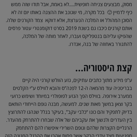
מסוק, מבצעים צניחה חופשית….לא באמת, אבל תודו שזה ממש
כיף לדמיין 🙂 בכל מקרה, מי שגונב את ההצגה באותו יום זה לא
הסוכן המהולל או המלכה הנערצת, אלא דווקא צמד הקורגים שלה.
אותם קורגים כיכבו גם בשנת 2019 בסרט דוקומנטרי עטור פרסים
שהפיקו עליהם בנטפליקס ועברו, לאחר מותה של המלכה,
להתגורר באחוזה של בנה, אנדרו.
קצת היסטוריה...
ע”פ מידע מתוך כתבים עתיקים, גזע הוולש קורגי היה קיים
בבריטניה עוד מהמאה ה-12 לפנה”ס והובא לווילס ע”י הקלטים
ממערב אירופה. בווילס הפך הגזע לפופולרי במיוחד ושימש כרועי
בקר וצאן במשך מאות שנים. למעשה, מבנה גופם הייחודי הותאם
בדיוק לתפקיד והם כונו “כלבי עקב”, בעיקר בגלל שנהגו להתרוצץ
בין העדרים ולנשוך את עקביהם של אלה שבחרו להתרחק מהעדר.
הרגליים הקצרות שלהם וגופם השרירי איפשרו להם להתחמק
מפגיעות מצד עדרי הבקר אשר פחות אהבו את ההרגל המגונה הזה