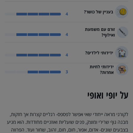
בעניין של כושר?
וולש קורגי בעניין של כושר? ספורטיבי
4
זורם עם משמעת
וולש קורגי זורם עם משמעת ואילוף? משתף פעולה
4
ואילוף?
ידידותי לילדים?
וולש קורגי ידידותי לילדים? אוהב ילדים
4
ידידותי לחיות
וולש קורגי ידידותי לחיות אחרות? תלוי סיטואציה
3
אחרות?
על יופי ואופי
לקורגי מראה ייחודי שאי אפשר לפספס- רגליים קצרות אך חזקות,
מבנה גוף שרירי ומוצק, פנים שועליות ואוזניים מחודדות. הוא מגיע
בצבעים שונים- אדום, אפור, חום, חום, זהוב, שחור ועוד. הפרווה