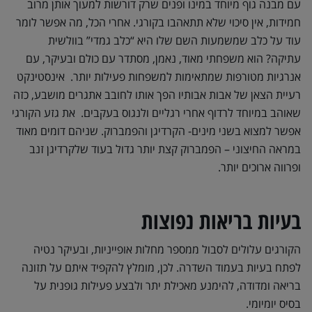
עם מבנה גוף מיוחד במינו ופנים שרק דורשות למעוך אותן מרוב
חמידות, אין סיכוי שלא תתאהבו בקורגי. אחרי הכל, מה אפשר לומר
עוד על כלב שמשמעות השם שלו היא “כלב גמדי” בוולשית
עתיקה? הוא משפחתי מאוד, נאמן, מסתדר עם כולם ובעיקר, עם
אנרגיות מטורפות שמתאימות למשפחות פעילות יותר. אינסטינקט
רעיית הצאן של אבות אבותיו הפך אותו לחובב אתגרים מושבע, כזה
שאוהב במיוחד לרדוף אחרי רגליים ולנגוס בעקבים. את גזע הקורגי
אפשר למצוא בשני מינים- הקרדיגן והפמברוק. שניהם דומים מאוד
במראה החיצוני – הפמברוק קצת יותר גדול בעוד שלקרדיגן זנב
ופרווה ארוכים יותר.
בעיות בריאות נפוצות
הקורגים עלולים לסבול ממספר מחלות אופייניות, ובעיקר נטיה
לפתח בעיות בעמוד השדרה. לכן, מומלץ להקפיד איתם על תזונה
בריאה ומדודה, להימנע מאכילת יתר ולבצע פעילות גופנית על
בסיס יומיומי.