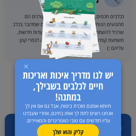
ככלבים חכמים, צייתנים ואוהבים לרצות, הקורגים הם
מהגזעים הנוחים יותר לאילוף. אל תשכחו גם שמדובר בכלב
שרגיל להשתתף בתצוגות ותערוכות כך שפקודות חדשות,
משמעת קפדנית ואפילו תרגילים מורכבים זה לגמרי קטן
עליהם :)
יש לנו מדריך איכות ואריכות
חיים לכלבים בשבילך,
במתנה!
חיותא אומנם מוכרת ביטוח, אבל גם אם אין לך
אנחנו רוצים לתת לך אותו בחינם, אחרי שעבדנו
עליו חודשים עם טובי הווטרינרים והמאיירים.
מדריך במתנה - הדרך לאושר ובריאות לכלב ולכלבה
קליק והוא שלך