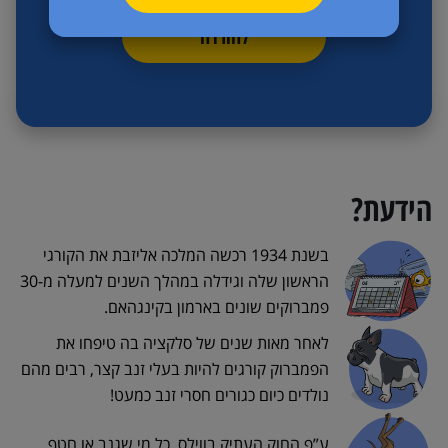
להורדה
הידעת?
בשנת 1934 רכשה המלכה אליזבת את הקורגי
הראשון שלה וגידלה במהלך השנים למעלה מ-30
פמברוקים שונים בארמון בקינגהאם.
לאחר מאות שנים של סלקציה בה טיפחו את
הפמברוק קורגים להיות בעלי זנב קצר, רבים מהם
נולדים כיום כגורים חסרי זנב כמעט!
ע”פ החוק העתיק בווילס, כל מי שגנב או חטף