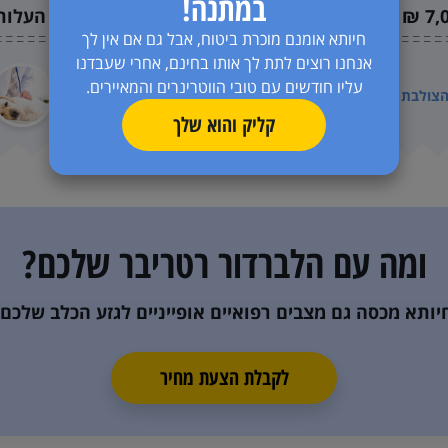
במתנה!
7,0
העלות
4,000-12,000 ₪
העלות
חיותא אומנם מוכרת ביטוח, אבל גם אם אין לך
אנחנו רוצים לתת לך אותו בחינם, אחרי שעבדנו
עוד על
חסימת גוף זר במערכת
עליו חודשים עם טובי הווטרינרים והמאיירים.
הצולבת
העיכול
קליק והוא שלך
ומה עם ה
לברדור רטריבר
שלכם?
יותא מכסה גם מצבים רפואיים אופייניים
לגזע הכלב שלכם.
לקבלת הצעת מחיר