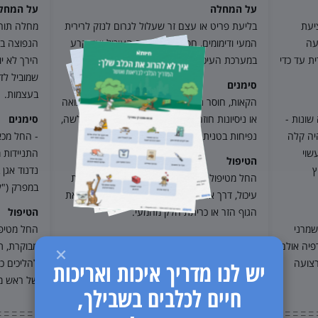
על המחלה
על המחל
יעת
בליעת פריט או עצם זר שעלול לגרום לנזק לרירית
מחלה תור
עה
המעי ודימומים, חסימה במערכת העיכול ועד קרע
הנפוצה בע
ת עד כדי
במערכת העיכול.
הירך לא י
שמוביל לדל
סימנים
בעצמות.
הקאות, חוסר תאבון, ירידה במשקל, חוסר מתן צואה
שונות -
או ניסיונות חוזרים לתת צואה ללא הצלחה, חולשה,
סימנים
יה קלה
נפיחות בטנית.
- החל מכא
שוי
התניידות 
הטיפול
ץ
נדנוד אגן
החל מטיפול שמרני של מתן נוזלים ומגיני מערכת
במפרק ("ק
עיכול, דרך אנדוסקופיה ועד לניתוח חירום להוצאת
הגוף הזר או כריתת חלק מהמעי.
הטיפול
שמרני
החל מטיפו
רפיה אולם
מבוקרת, תו
רצועה
להליכים כי
יש לנו מדריך איכות ואריכות
של ראש מ
חיים לכלבים בשבילך,