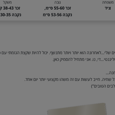
משפחה
גובה
משקל
ציד
זכר 55-60 ס״מ,
זכר 38-43 ק״ג,
נקבה 53-56 ס״מ
נקבה 30-35 ק״ג
 שלי…לאחרונה הוא יותר ויותר מתנשף. יכול להיות שקצת הגזמתי עם כל
ליגנטי…די, נו. אני מתחיל להסמיק כאן.
מנה…
על שחיה. חייב לעשות עם זה משהו מקצועי יותר יום אחד.
בים הטובים”)