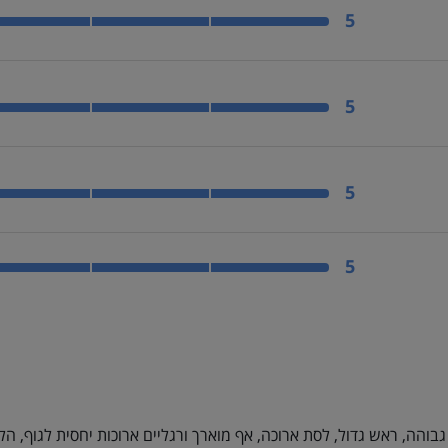
ר? פצצת אנרגיה
5
 ואילוף? תלמיד מצטיין
5
? בייביסיטר טבעי
5
 אחרות? חיית מסיבות
5
גבוהה, ראש גדול, לסת ארוכה, אף מוארך ורגליים ארוכות יחסית לגוף, הל