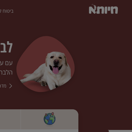
ביטוח ל
לבר
עם עי
הלברד
מדר