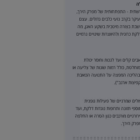
ה
שתית - התפתחותית של מפרק הירך,
יקר בקרב גזעי כלבים גדולים. עצם
ושבת בצורה מיטבית בשקע האגן, מה
קת כרונית ולהיווצרות שינויים גרמיים
בים קלים ועד לנכות וחוסר יכולת
מוחלטת, כולל רמות שונות של צליעה או
 בהליכה המפצה על התנועה הכואבת
פיצות ארנב").
לים שמרניים של פעילות גופנית
ספי תזונה ותרופות נוגדות דלקת, ועד
רורגיים מורכבים כגון הסרה או החלפה
פרק הירך.