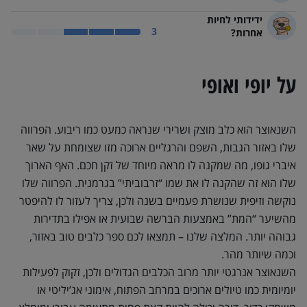
ידידותי לחיות
שנאוצר ענק ידידותי לחיות אחרות? תלוי סיטואציה
3
אחרות?
על יופי ואופי
השנאוצר הוא כלב מוצק ושרירי שנראה כמעט כמו ריבוע. הפרווה
שלו באזור הגבות, השפם והרגליים ארוכה מזו שצומחת על שאר
איברי גופו, מה שמקנה לו מראה מיוחד של זקן חכם. האף הארוך
שלו הוא זה שהקנה לו את שמו “זרבוביתי” בגרמנית. הפרווה שלו
נוקשה וזיפית שנושרת פעמיים בשנה ולכן, צריך לעזור לו להיפטר
מהשיער “המת” באמצעות הברשה שבועית או אפילו בתדירות
גבוהה יותר. המלצה שלנו – תמצאו לכם ספר כלבים טוב באזור,
וכמה שיותר מהר.
השנאוצר אנרגטי יותר מרוב הכלבים הגדולים ולכן, זקוק לפעילות
יומיומית כמו טיולים ארוכים במרחב הפתוח, אימוני אג’יליטי או