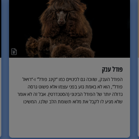
פודל ענק
הפודל הענק, שזוכה גם לכינויים כמו “קינג פודל” ו-“רויאל
פודל”, הוא לא באמת גזע בפני עצמו אלא פשוט גרסה
גדולה יותר של הפודל הבינוני (הסטנדרטי). אבל זה לא אומר
שלא מגיע לו לקבל את מלוא תשומת הלב שלנו. המשיכו
לקרוא כדי ללמוד עוד על הענק החכם והאנרגטי הזה.