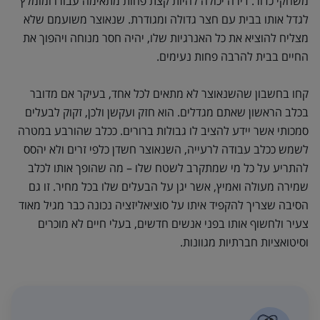
משחקי כדור. דירה יכולה להיות קצת פחות מתאימה עבורו ומומלץ
לגדל אותו בבית עם חצר גדולה ומגודרת. שנאוצר משועמם שלא
מצליח להוציא את כל האנרגיות שלו, יהיה חסר מנוחה ויהפוך את
החיים בבית להרבה פחות נעימים.
קחו בחשבון שהשנאוצר לא מתאים לכל אחד, בעיקר אם מדובר
בכלב הראשון שאתם מגדלים. הוא חזק ועקשן ולכן, זקוק לבעלים
סמכותי אשר יידע להציב לו גבולות ברורים. ככלב שהורבע במטרה
לשמש ככלב עבודה לרעייה, השנאוצר חשדן כלפי זרים ולא יהסס
להתריע על כל מי שמתקרב לשטח שלו – מה שהופך אותו לכלב
שמירה מעולה ואמיץ, אשר יגן על הבעלים שלו בכל מחיר. זו גם
הסיבה שצריך להקפיד איתו על סוציאליזציה נכונה כבר מגיל מאוד
צעיר ולחשוף אותו בפני אנשים חדשים, בעלי חיים לא מוכרים
וסיטואציות חברתיות מגוונות.