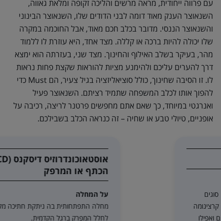
עם פרווה ייחודית, מראה מרשים והליכה זקופה ומלאת גאווה,
השנאוצר הענק מאוד דומה לבני הדודים שלו, השנאוצר הבינוני
והשנאוצר הננסי. מדובר בכלב חכם מאוד, אבל החוכמה במקרה
שלו יכולה להיות ברכה או קללה. מצד אחד, היא עוזרת לו ללמוד
מהר, בעיקר בשלב האילוף והחינוך. מצד שני, בעזרתה הוא ימצא
דרך להערים עליכם ולהימנע מציות להוראות שקצת פחות נראות
לו. זו הסיבה שחינוך, כולל סוציאליזציה בגיל צעיר, הם Must כדי
להפוך אותו לכלב המשפחה שתמיד רציתם. השנאוצר פעיל
ואנרגטי במיוחד, כך שאם אתם מחפשים פרטנר לריצה, רכיבה על
אופניים, טיולי טבע או שחיה – זה כנראה הכלב בשבילכם.
אוסטאוכונדרוזיס דיסקנס (OCD) של
הכתף או המרפק
על המחלה
מחלה התפתחותית בה ניתקת חתיכה מקצה העצם
לחלל המפרק ברגל הקדמית.