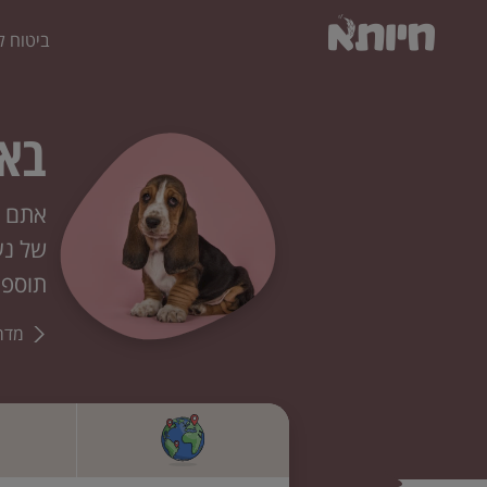
ביטוח ל
באס
אתם ב
של נע
תוספת
מדר