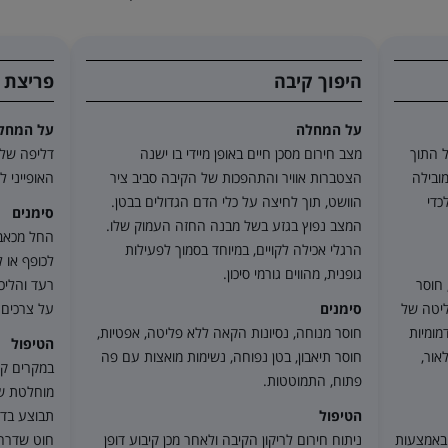
היפוך קיבה
פריצת ד
על המחלה
על המחל
ל התוך
מצב חירום מסכן חיים באופן מיידי בו ישנה
דליפה של נ
מובילה
הצטברות אוויר והתהפכות של הקיבה סביב ציר
האופייני ל
כדי
הוושט, תוך לחיצה על כלי הדם הגדולים בבטן.
סימנים
המצב נפוץ בגזע בשל מבנה החזה העמוק שלו.
החל מכאב ע
הרגלי אכילה לקויים, במיוחד בסמוך לפעילות
לכופף או 
גופנית, מהווים גורמי סיכון.
 חוסר
רעד והליכה
ליטה של
סימנים
על צרכים.
מומיות
חוסר מנוחה, נסיונות הקאה ללא פליטה, אפטיות,
הטיפול
אור,
חוסר תיאבון, בטן נפוחה, נשימות מואצות עם פה
במקרים קל
פתוח, התמוטטות.
הטיפול
תבוצע בדיק
 באמצעות
ניתוח חירום לריקון הקיבה ולאחר מכן קיבוע דופן
חוט שדרה 