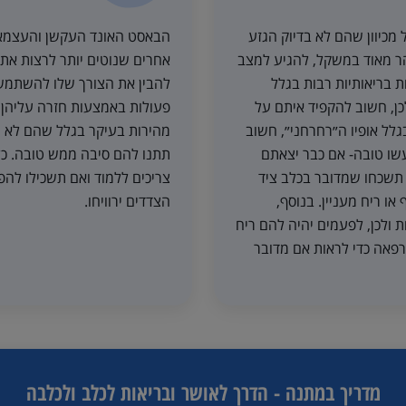
מכיוון שהם לא בדיוק הגזע
הבאסט האונד העקשן והעצמאי 
הר מאוד במשקל, להגיע למצב
אחרים שנוטים יותר לרצות את
 בריאותיות רבות בגלל
להבין את הצורך שלו להשתמש
ן, חשוב להקפיד איתם על
פעולות באמצעות חזרה עליהן 
גלל אופיו ה״רחרחני״, חשוב
מהירות בעיקר בגלל שהם לא מ
עשו טובה- אם כבר יצאתם
תתנו להם סיבה ממש טובה. כל
תשכחו שמדובר בכלב ציד
צריכים ללמוד ואם תשכילו להפ
ו ריח מעניין. בנוסף,
הצדדים ירוויחו.
 ולכן, לפעמים יהיה להם ריח
רפאה כדי לראות אם מדובר
מדריך במתנה - הדרך לאושר ובריאות לכלב ולכלבה