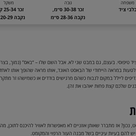
משפחה
גובה
משקל
לבי ציד
זכר 30-38 ס״מ,
זכר 25-34 ק״ג,
נקבה 28-36 ס״מ
נקבה 20-29 ק״ג
ד טיפוסי. בעצם, גם במבט שני לא. אבל השם שלו – “באס” (נמוך, בצרפת
לטעות במראה הייחודי של הבאסט האונד, אותו מראה שהופך אותו לאח
פים ליילל במקום לנבוח כשהם מרגישים בודדים או כשמישהו זר מתקרב.
נים שלכם קצת פחות יאהבו את זה).
ת
, נכון? אז מתברר שאותן אוזניים לא מאפשרות לאוויר להיכנס לתוכן, מה 
יש להם בעיות עיניים בשל מבנה העור הרפוי והמקומט.