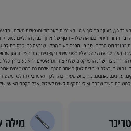
נד רץ, בעיקר בהילוך איטי. האוזניים הארוכות והנפולות האלה, יחד ע
דבר המוזר היחיד במראה שלו – הגוף שלו ארוך וכבד, הרגליים נמוכות, 
ת כמו “חרוט הרחה” סביבו. מבנה העור התלוי שנראה כמו פרסומת לבוטו
ה עבה מאוד שנועדה להגן עליו מפני שיחים קוצניים בזמן הציד ובזמן שהו
ריח המצוין שלו, הרפלקסים שלו קצת יותר איטיים והוא נע בדרך כלל ב
וד ונחושים, כאלה שיכולים לעקוב אחר הטרף שלהם גם במשך ימים ארוכי
ם, עדינים, נאמנים, נוחים ושופעי חיבה, ולכן יתאימו בקלות לכל משפחה
למשימת הציד שלהם ואולי גם קצת קשים לאילוף, אבל הקסם האישי של
רינר
מילה 