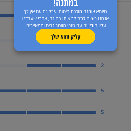
במתנה!
חיותא אומנם מוכרת ביטוח, אבל גם אם אין לך
ר
4
אנחנו רוצים לתת לך אותו בחינם, אחרי שעבדנו
עליו חודשים עם טובי הווטרינרים והמאיירים.
קליק והוא שלך
טיול קצר יספיק
2
אילוף? צריך סבלנות
2
ייביסיטר טבעי
5
רות? חיית מסיבות
5